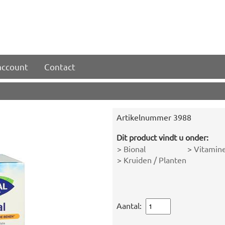
account
Contact
Artikelnummer
3988
Dit product vindt u onder:
>
Bional
>
Vitamin
>
Kruiden / Planten
Aantal: