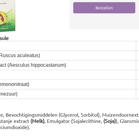
sule
Ruscus aculeatus)
act (Aesculus hippocastanum)
emononitraat)
inezuur)
ne, Bevochtigingsmiddelen (Glycerol, Sorbitol), Muizendoornextr
tanje extract
(Melk)
, Emulgator (Sojalecithine,
(Soja)
), Glansmi
iciumdioxide).