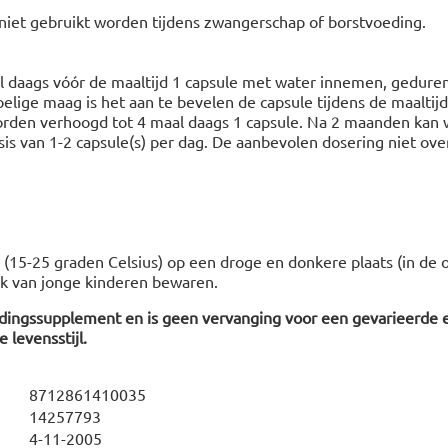
 niet gebruikt worden tijdens zwangerschap of borstvoeding.
l daags vóór de maaltijd 1 capsule met water innemen, gedure
elige maag is het aan te bevelen de capsule tijdens de maaltijd
rden verhoogd tot 4 maal daags 1 capsule. Na 2 maanden kan
s van 1-2 capsule(s) per dag. De aanbevolen dosering niet over
(15-25 graden Celsius) op een droge en donkere plaats (in de o
k van jonge kinderen bewaren.
edingssupplement en is geen vervanging voor een gevarieerde 
 levensstijl.
8712861410035
14257793
4-11-2005