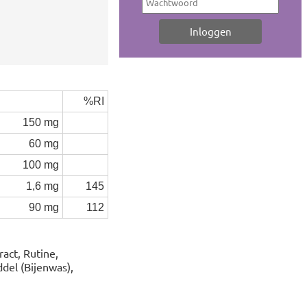
%RI
150 mg
60 mg
100 mg
1,6 mg
145
90 mg
112
act, Rutine,
ddel (Bijenwas),