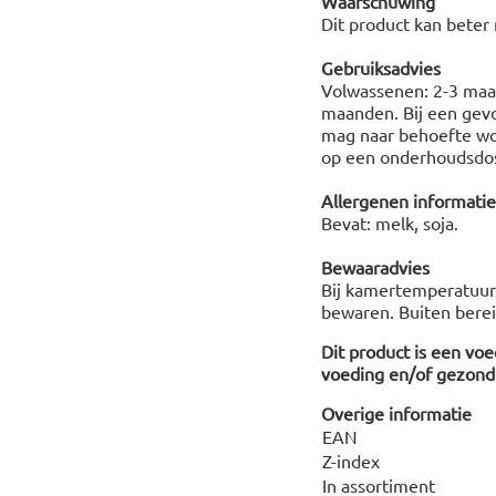
Waarschuwing
Dit product kan beter
Gebruiksadvies
Volwassenen: 2-3 maa
maanden. Bij een gevo
mag naar behoefte wo
op een onderhoudsdosi
Allergenen informatie
Bevat: melk, soja.
Bewaaradvies
Bij kamertemperatuur 
bewaren. Buiten berei
Dit product is een vo
voeding en/of gezonde
Overige informatie
EAN
Z-index
In assortiment