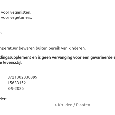
t voor veganisten.
t voor vegetariërs.
l.
mperatuur bewaren buiten bereik van kinderen.
edingssupplement en is geen vervanging voor een gevarieerde 
 levensstijl.
8721302330399
15633152
8-9-2025
der:
>
Kruiden / Planten