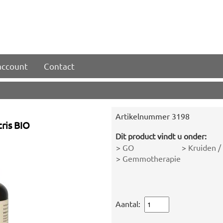
account
Contact
Artikelnummer
3198
ris BIO
Dit product vindt u onder:
>
GO
>
Kruiden /
>
Gemmotherapie
Aantal: