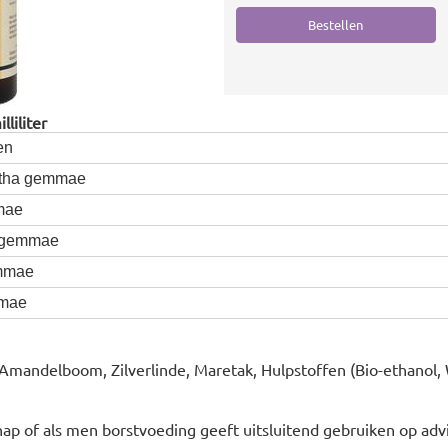
liliter
en
tha gemmae
mae
 gemmae
mmae
mae
Amandelboom, Zilverlinde, Maretak, Hulpstoffen (Bio-ethanol, W
ap of als men borstvoeding geeft uitsluitend gebruiken op adv