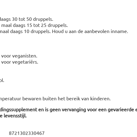
aags 30 tot 50 druppels.
3 maal daags 15 tot 25 druppels.
3 maal daags 10 druppels. Houd u aan de aanbevolen inname.
t voor veganisten.
t voor vegetariërs.
l.
peratuur bewaren buiten het bereik van kinderen.
edingssupplement en is geen vervanging voor een gevarieerde 
 levensstijl.
8721302330467