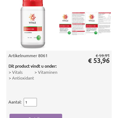
Artikelnummer
8061
€ 59,95
€ 53,96
Dit product vindt u onder:
>
Vitals
>
Vitaminen
>
Antioxidant
Aantal: