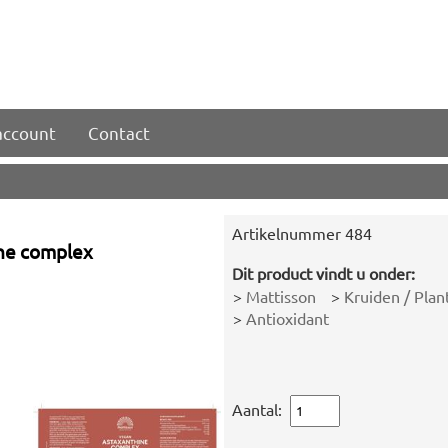
account
Contact
Artikelnummer
484
ne complex
Dit product vindt u onder:
>
Mattisson
>
Kruiden / Plan
>
Antioxidant
Aantal: