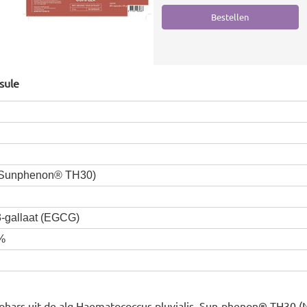
sule
 (Sunphenon® TH30)
-gallaat (EGCG)
5%
eohars uit de alg Haematococcus pluvialis, Sun-phenon® TH30 (N