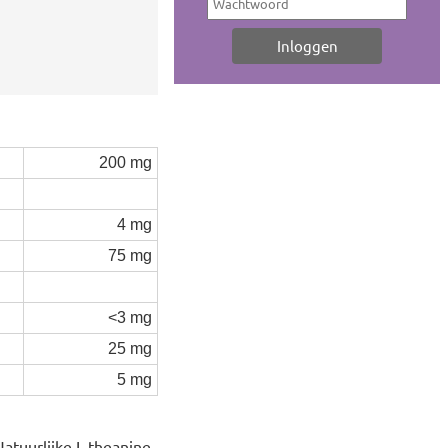
200 mg
4 mg
75 mg
<3 mg
25 mg
5 mg
atuurlijke L-theanine