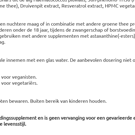
e thee), Druivenpit extract, Resveratrol extract, HPMC vegetar
en nuchtere maag of in combinatie met andere groene thee pr
nderen onder de 18 jaar, tijdens de zwangerschap of borstvoedin
gebruiken met andere supplementen met astaxanthine(-esters)
ag.
ule innemen met een glas water. De aanbevolen dosering niet o
t voor veganisten.
t voor vegetariërs.
oten bewaren. Buiten bereik van kinderen houden.
edingssupplement en is geen vervanging voor een gevarieerde 
 levensstijl.