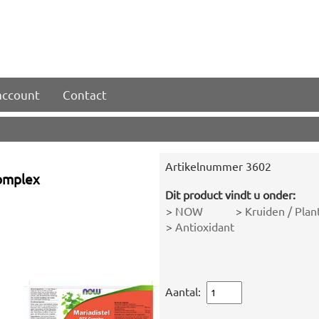
account
Contact
Artikelnummer
3602
omplex
Dit product vindt u onder:
>
NOW
>
Kruiden / Plan
>
Antioxidant
Aantal: