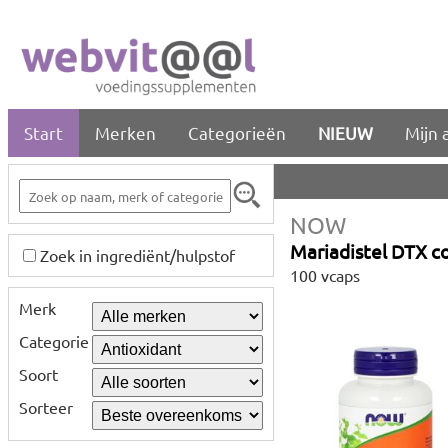
Start
Merken
Categorieën
NIEUW
Mijn 
NOW
Mariadistel DTX c
Zoek in ingrediënt/hulpstof
100 vcaps
Merk
Categorie
Soort
Sorteer