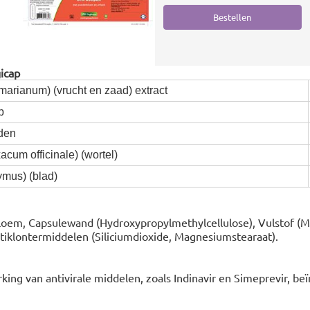
icap
marianum) (vrucht en zaad) extract
p
den
cum officinale) (wortel)
ymus) (blad)
loem, Capsulewand (Hydroxypropylmethylcellulose), Vulstof (Mic
Antiklontermiddelen (Siliciumdioxide, Magnesiumstearaat).
king van antivirale middelen, zoals Indinavir en Simeprevir, b