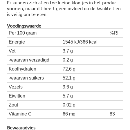
Er kunnen zich af en toe kleine klontjes in het product
vormen, maar dit heeft geen invloed op de kwaliteit en
is veilig om te eten.
Voedingswaarde
Per 100 gram
%RI
Energie
1545 kJ/366 kcal
Vet
3,7 g
-waarvan verzadigd
0,2 g
Koolhydraten
72,6 g
-waarvan suikers
52,1 g
Vezels
9,6 g
Eiwitten
5,7 g
Zout
0,02 g
Vitamine C
66 mg
83
Bewaaradvies