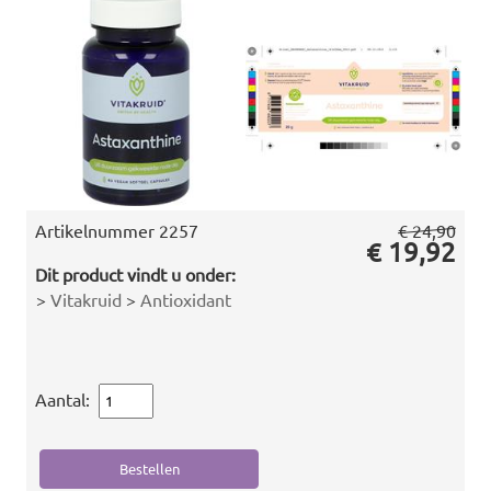
Artikelnummer
2257
€ 24,90
€ 19,92
Dit product vindt u onder:
>
Vitakruid
>
Antioxidant
Aantal: