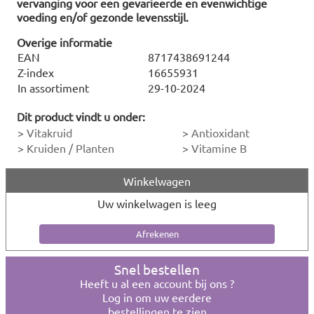
vervanging voor een gevarieerde en evenwichtige
voeding en/of gezonde levensstijl.
Overige informatie
EAN
8717438691244
Z-index
16655931
In assortiment
29-10-2024
Dit product vindt u onder:
>
Vitakruid
>
Antioxidant
>
Kruiden / Planten
>
Vitamine B
Winkelwagen
Uw winkelwagen is leeg
Snel bestellen
Heeft u al een account bij ons ?
Log in om uw eerdere
bestellingen te zien