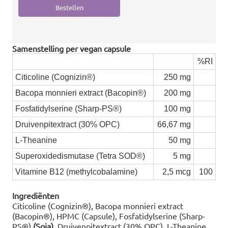
Samenstelling per vegan capsule
%RI
Citicoline (Cognizin®)
250 mg
Bacopa monnieri extract (Bacopin®)
200 mg
Fosfatidylserine (Sharp-PS®)
100 mg
Druivenpitextract (30% OPC)
66,67 mg
L-Theanine
50 mg
Superoxidedismutase (Tetra SOD®)
5 mg
Vitamine B12 (methylcobalamine)
2,5 mcg
100
Ingrediënten
Citicoline (Cognizin®), Bacopa monnieri extract
(Bacopin®), HPMC (Capsule), Fosfatidylserine (Sharp-
PS®)
(Soja)
, Druivenpitextract (30% OPC), L-Theanine,