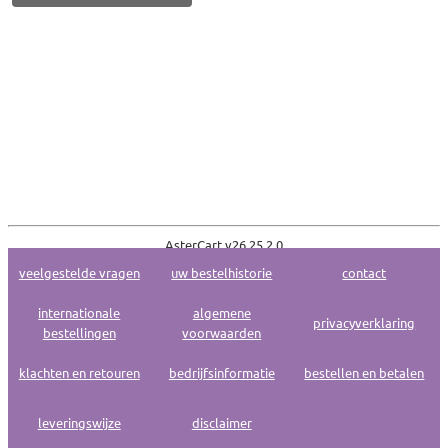
AsterCart v
26.25.2.0
veelgestelde vragen
uw bestelhistorie
contact
internationale
algemene
privacyverklaring
bestellingen
voorwaarden
klachten en retouren
bedrijfsinformatie
bestellen en betalen
leveringswijze
disclaimer